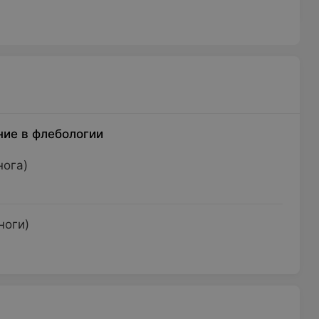
ние в флебологии
нога)
ноги)