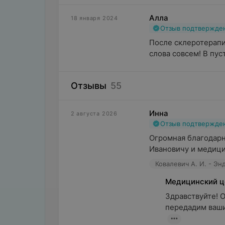
Алла
18 января 2024
Отзыв подтвержде
После склеротерапии
слова совсем! В пус
Отзывы
55
Инна
2 августа 2026
Отзыв подтвержде
Огромная благодарн
Ивановичу и медицин
Ковалевич А. И. - Эн
Медицинский ц
Здравствуйте! О
передадим ваши