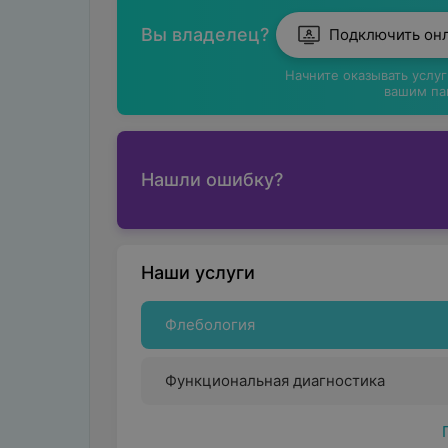
Вы владелец?
Подключить он
Начните оказывать услу
вашим па
Нашли ошибку?
Наши услуги
Флебология
Функциональная диагностика