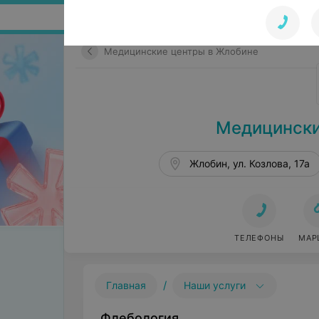
Поиск по сайту
Медицинские центры в Жлобине
Медицински
Жлобин, ул. Козлова, 17а
ТЕЛЕФОНЫ
МАР
/
Главная
Наши услуги
Флебология