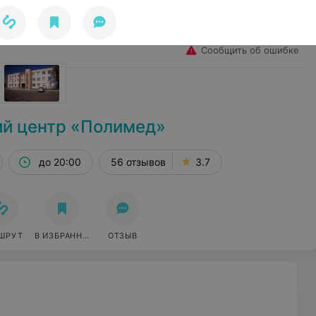
Избранное
Войти
Сообщить об ошибке
й центр «Полимед»
до 20:00
56 отзывов
3.7
ШРУТ
В ИЗБРАННОЕ
ОТЗЫВ