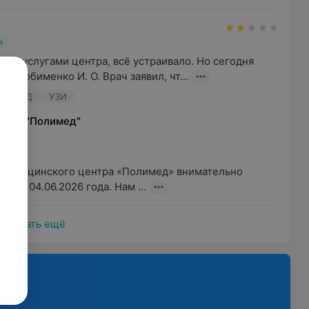
н
ась услугами центра, всё устраивало. Но сегодня 
 у Любименко И. О. Врач заявил, чт...
рач УЗД
УЗИ
ентр "Полимед"
 

медицинского центра «Полимед» внимательно 
в от 04.06.2026 года. Нам ...
Показать ещё