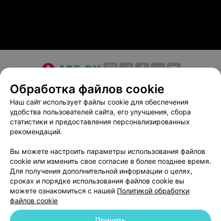
О проекте
Новости проекта
Размещение рекламы
Обработка файлов cookie
Медицинский маркетинг
Публичный договор
Наш сайт использует файлы cookie для обеспечения
удобства пользователей сайта, его улучшения, сбора
Пользовательское соглашение
Способы оплаты
статистики и предоставления персонализированных
Вакансии
Партнеры
рекомендаций.
Написать руководителю 103.by
Вы можете настроить параметры использования файлов
Написать в поддержку
cookie или изменить свое согласие в более позднее время.
Персональные настройки cookie
Для получения дополнительной информации о целях,
сроках и порядке использования файлов cookie вы
Обработка персональных данных
можете ознакомиться с нашей
Политикой обработки
файлов cookie
Принять