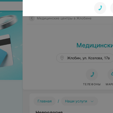
Поиск по сайту
Медицинские центры в Жлобине
Медицински
Жлобин, ул. Козлова, 17а
ТЕЛЕФОНЫ
МАР
/
Главная
Наши услуги
Неврология