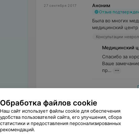
Аноним
27 сентября 2017
Отзыв подтвержде
Была во многих меди
медицинский центр 
Консультации неврол
Медицинский ц
Спасибо за хор
Ваше замечание 
пр...
Обработка файлов cookie
Наш сайт использует файлы cookie для обеспечения
Поделитесь
удобства пользователей сайта, его улучшения, сбора
мнением
статистики и предоставления персонализированных
рекомендаций.