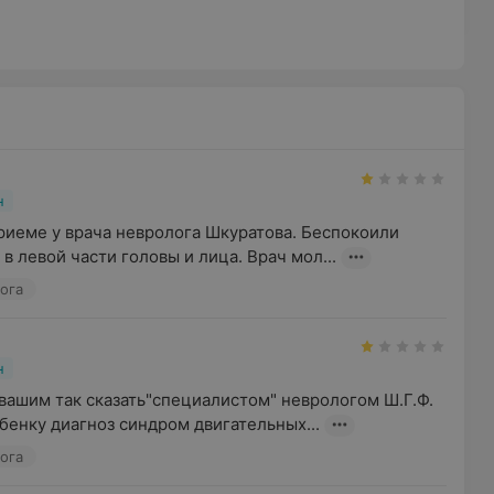
н
риеме у врача невролога Шкуратова. Беспокоили 
в левой части головы и лица. Врач мол...
ога
н
вашим так сказать"специалистом" неврологом Ш.Г.Ф. 
бенку диагноз синдром двигательных...
ога