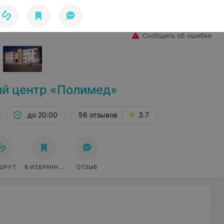
Избранное
Войти
Сообщить об ошибке
й центр «Полимед»
до 20:00
56 отзывов
3.7
ШРУТ
В ИЗБРАННОЕ
ОТЗЫВ